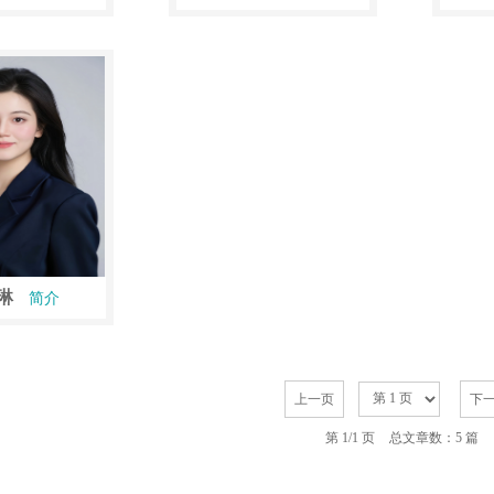
琳
简介
上一页
下
第 1/1 页
总文章数：5 篇