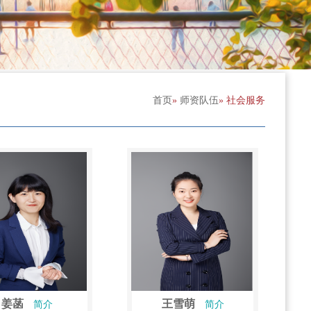
首页
»
师资队伍
» 社会服务
姜菡
王雪萌
简介
简介