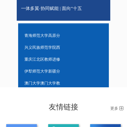
升幼儿教师文化育人力——第三届
一体多翼·协同赋能 | 面向“十五
教师...
五”的分中心能力建设专题研讨，推
青海师范大学高原分
中心
兴义民族师范学院西
动分...
南民族地区教师教育
重庆江北区教师进修
研究中心
学院重庆分中心
伊犁师范大学新疆分
中心
澳门大学澳门大学教
育研究中心伙伴基地
山西师范大学山西分
友情链接
中心
内蒙古师范大学内蒙
更多
分中心
宁夏师范学院宁夏分