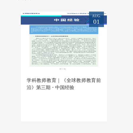
AUG.
01
返回
学科教师教育｜《全球教师教育前
校友名录
沿》第三期・中国经验
毕业去向
校友风采
毕业相册